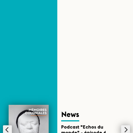
News
Podcast "Echos du
monde" - épisode 4