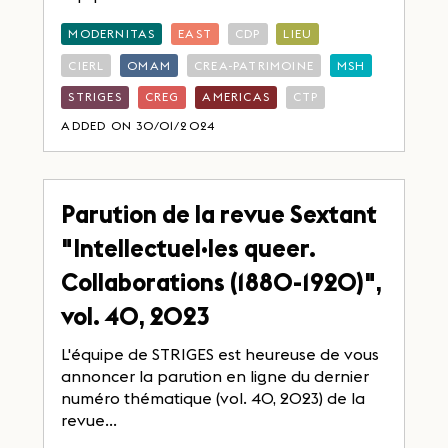
MODERNITAS
EAST
CDP
LIEU
CIERL
OMAM
CREA-PATRIMOINE
MSH
STRIGES
CREG
AMERICAS
CTP
ADDED ON 30/01/2024
Parution de la revue Sextant
"Intellectuel·les queer.
Collaborations (1880-1920)",
vol. 40, 2023
L'équipe de STRIGES est heureuse de vous
annoncer la parution en ligne du dernier
numéro thématique (vol. 40, 2023) de la
revue...