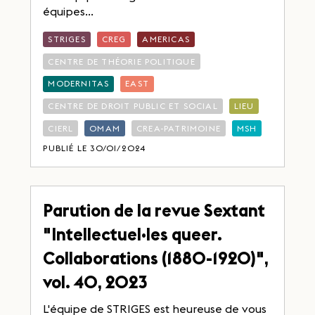
équipes...
STRIGES
CREG
AMERICAS
CENTRE DE THÉORIE POLITIQUE
MODERNITAS
EAST
CENTRE DE DROIT PUBLIC ET SOCIAL
LIEU
CIERL
OMAM
CREA-PATRIMOINE
MSH
PUBLIÉ LE 30/01/2024
Parution de la revue Sextant
"Intellectuel·les queer.
Collaborations (1880-1920)",
vol. 40, 2023
L'équipe de STRIGES est heureuse de vous