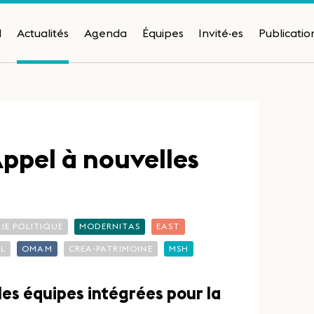
H
Actualités
Agenda
Équipes
Invité·es
Publicatio
Appel à nouvelles
IE POLITIQUE
MODERNITAS
EAST
RL
OMAM
CREA-PATRIMOINE
MSH
es équipes intégrées pour la