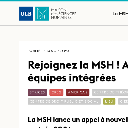
La MS
PUBLIÉ LE 30/01/2024
Rejoignez la MSH ! 
équipes intégrées
STRIGES
CREG
AMERICAS
CENTRE DE THÉOR
CENTRE DE DROIT PUBLIC ET SOCIAL
LIEU
CIE
La MSH lance un appel à nouvell