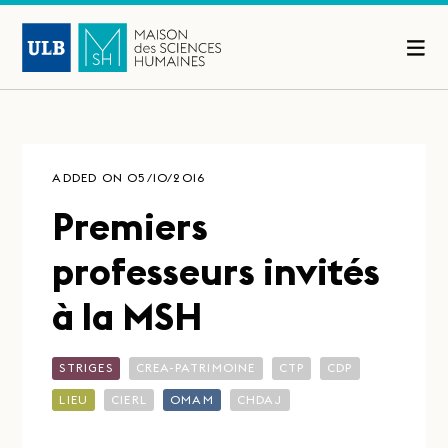
ADDED ON 05/10/2016
Premiers
professeurs invités
à la MSH
STRIGES
CREA-PATRIMOINE
CTP
CDP
LIEU
CIERL
OMAM
CHDAJ