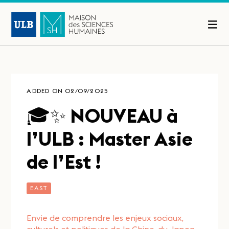
ADDED ON 02/09/2025
🎓✨ NOUVEAU à
l’ULB : Master Asie
de l’Est !
EAST
Envie de comprendre les enjeux sociaux,