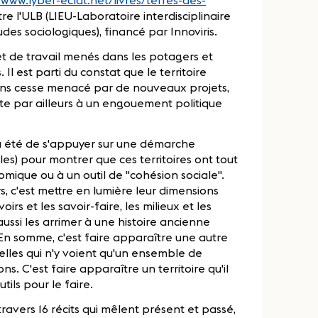
//www.lyber-eclat.net/livres/terres-des-
tre l'ULB (LIEU-Laboratoire interdisciplinaire
des sociologiques), financé par Innoviris.
 et de travail menés dans les potagers et
l est parti du constat que le territoire
 sans cesse menacé par de nouveaux projets,
ste par ailleurs à un engouement politique
e a été de s'appuyer sur une démarche
es) pour montrer que ces territoires ont tout
omique ou à un outil de "cohésion sociale".
s, c'est mettre en lumière leur dimensions
voirs et les savoir-faire, les milieux et les
aussi les arrimer à une histoire ancienne
. En somme, c'est faire apparaître une autre
 celles qui n'y voient qu'un ensemble de
s. C'est faire apparaître un territoire qu'il
tils pour le faire.
ravers 16 récits qui mêlent présent et passé,