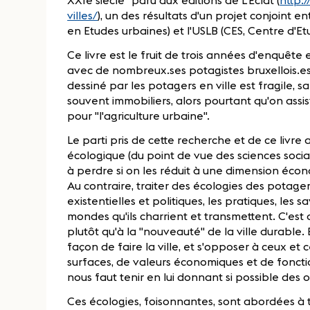
XXIe siècle" paru aux éditions de L'Eclat (
http:
villes/
), un des résultats d'un projet conjoint en
en Etudes urbaines) et l'USLB (CES, Centre d'Etu
Ce livre est le fruit de trois années d'enquête
avec de nombreux.ses potagistes bruxellois.es. I
dessiné par les potagers en ville est fragile,
souvent immobiliers, alors pourtant qu'on assi
pour "l'agriculture urbaine".
Le parti pris de cette recherche et de ce livr
écologique (du point de vue des sciences social
à perdre si on les réduit à une dimension écon
Au contraire, traiter des écologies des potager
existentielles et politiques, les pratiques, les sa
mondes qu'ils charrient et transmettent. C'est 
plutôt qu'à la "nouveauté" de la ville durable
façon de faire la ville, et s'opposer à ceux et
surfaces, de valeurs économiques et de fonction
nous faut tenir en lui donnant si possible des ou
Ces écologies, foisonnantes, sont abordées à t