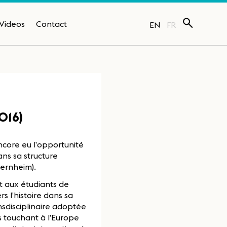
Videos
Contact
EN
FR
016)
ncore eu l’opportunité
s sa structure
Bernheim).
nt aux étudiants de
s l’histoire dans sa
sdisciplinaire adoptée
s touchant à l’Europe