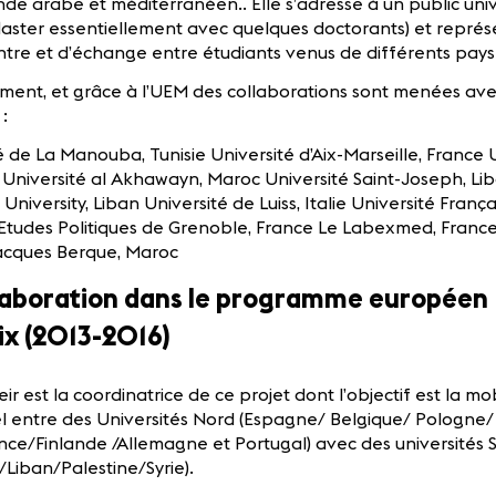
de arabe et méditerranéen.. Elle s’adresse à un public unive
aster essentiellement avec quelques doctorants) et représen
tre et d’échange entre étudiants venus de différents pay
ent, et grâce à l’UEM des collaborations sont menées avec
:
é de La Manouba, Tunisie Université d’Aix-Marseille, France Un
 Université al Akhawayn, Maroc Université Saint-Joseph, L
University, Liban Université de Luiss, Italie Université Franç
d’Etudes Politiques de Grenoble, France Le Labexmed, Fran
acques Berque, Maroc
llaboration dans le programme européen
x (2013-2016)
ir est la coordinatrice de ce projet dont l’objectif est la mo
 entre des Universités Nord (Espagne/ Belgique/ Pologne/
ance/Finlande /Allemagne et Portugal) avec des universités 
/Liban/Palestine/Syrie).