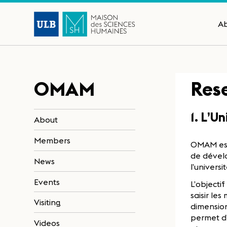
A
OMAM
Res
1. L’U
About
Members
OMAM est 
de dével
News
l’univers
Events
L’objecti
saisir le
Visiting
dimension
permet d’
Videos