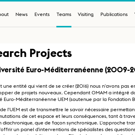
bout
News
Events
Teams
Visiting
Publications
earch Projects
niversité Euro-Méditerranéenne (2009-2
une entité qui vient de se créer (2016) nous n’avons pas e
opper de projets nouveaux. Cependant OMAM a intégré dan
ité Euro-Méditerranéenne UEM (soutenue par la Fondation 
f de l’UEM est de transmettre le savoir nécessaire permetta
s mutations de cet espace et leurs conséquences, tant à traver
 diachronique, que de façon synchronique. L’approche tran
offrir un panel d’interventions de spécialistes des question