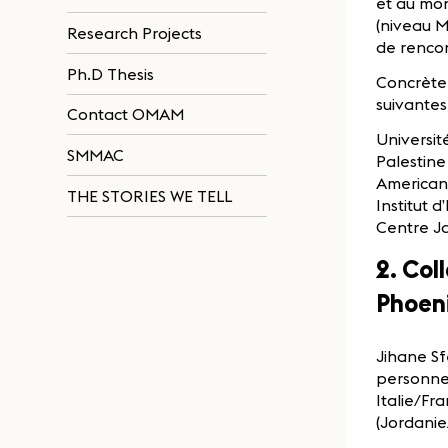
et au mon
(niveau M
Research Projects
de rencon
Ph.D Thesis
Concrètem
suivantes 
Contact OMAM
Universit
SMMAC
Palestine
American 
THE STORIES WE TELL
Institut 
Centre J
2. Co
Phoeni
Jihane Sfe
personnel
Italie/Fr
(Jordanie