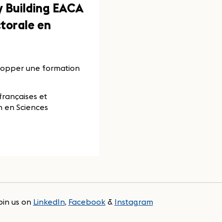
y Building EACA
torale en
elopper une formation
françaises et
 en Sciences
oin us on
LinkedIn
,
Facebook
&
Instagram