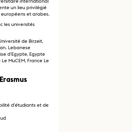
rsitaire international
te un lieu privilégié
s européens et arabes.
 les universités
iversité de Birzeit,
iban. Lebanese
aise d’Egypte, Egypte
ce Le MuCEM, France Le
 Erasmus
bilité d’étudiants et de
Sud