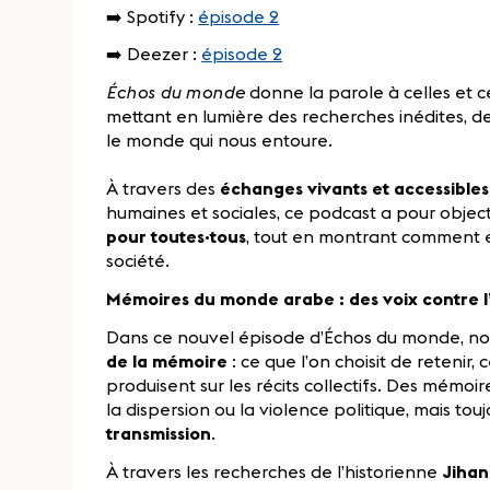
➡️ Spotify :
épisode 2
➡️ Deezer :
épisode 2
Échos du monde
donne la parole à celles et 
mettant en lumière des recherches inédites, de
le monde qui nous entoure.
À travers des
échanges vivants et accessible
humaines et sociales, ce podcast a pour objec
pour toutes·tous
, tout en montrant comment e
société.
Mémoires du monde arabe : des voix contre l
Dans ce nouvel épisode d’Échos du monde, n
de la mémoire
: ce que l’on choisit de retenir, 
produisent sur les récits collectifs. Des mémoi
la dispersion ou la violence politique, mais to
transmission
.
À travers les recherches de l’historienne
Jihan