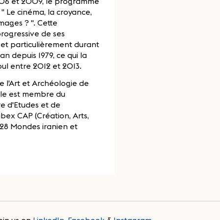
2006 et 2009, le programme
" Le cinéma, la croyance,
images ? ". Cette
 progressive de ses
 et particulièrement durant
an depuis 1979, ce qui la
oul entre 2012 et 2013.
e l'Art et Archéologie de
 Elle est membre du
tre d'Etudes et de
bex CAP (Création, Arts,
7528 Mondes iranien et
oin us on
LinkedIn
,
Facebook
&
Instagram