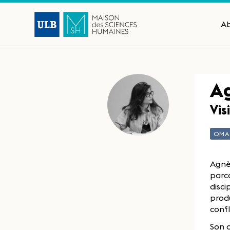
A
Ag
Vis
OM
Agnès
parco
disci
produ
confl
Son d