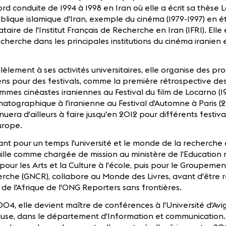
rd conduite de 1994 à 1998 en Iran où elle a écrit sa thèse La
lique islamique d'Iran, exemple du cinéma (1979-1997) en é
ataire de l'Institut Français de Recherche en Iran (IFRI). Elle
cherche dans les principales institutions du cinéma iranien 
lèlement à ses activités universitaires, elle organise des p
ens pour des festivals, comme la première rétrospective des
mmes cinéastes iraniennes au Festival du film de Locarno (
atographique à l'iranienne au Festival d'Automne à Paris (2
nuera d'ailleurs à faire jusqu'en 2012 pour différents festivals
urope.
ant pour un temps l'université et le monde de la recherch
ille comme chargée de mission au ministère de l'Education 
pour les Arts et la Culture à l'école, puis pour le Groupeme
erche (GNCR), collabore au Monde des Livres, avant d'être
de l'Afrique de l'ONG Reporters sans frontières.
04, elle devient maître de conférences à l'Université d'Av
use, dans le département d'Information et communication. 