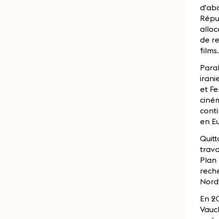
d'abo
Répub
alloc
de re
films.
Paral
irani
et Fe
ciném
conti
en E
Quitt
trava
Plan 
rech
Nord 
En 20
Vaucl