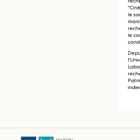
rech
"Ciné
le sa
manif
reche
le co
condu
Depui
l'Uni
Labor
reche
Patri
indie