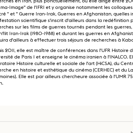
erches en Iran, plus ponctuellement, où elle dirige entre 
ma-Image" de l'IFRI et y organise notamment les colloques 
cré " et " Guerre Iran-Irak, Guerres en Afghanistan, quelles 
estation scientifique s'inscrit d'ailleurs dans la redéfinition
rches sur les films de guerres tournés pendant les guerres,
nflit Iran-Irak (1980-1988) et durant les guerres en Afghanist
ira d'ailleurs à effectuer trois séjours de recherches à Kab
s 2011, elle est maître de conférences dans l'UFR Histoire d
versité de Paris 1 et enseigne le cinéma iranien à l'INALCO.
atoire Histoire culturelle et sociale de l'art (HiCSA), du Cen
rche en histoire et esthétique du cinéma (CERHEC) et du La
moines). Elle est par ailleurs chercheure associée à l'UMR 
n.
J