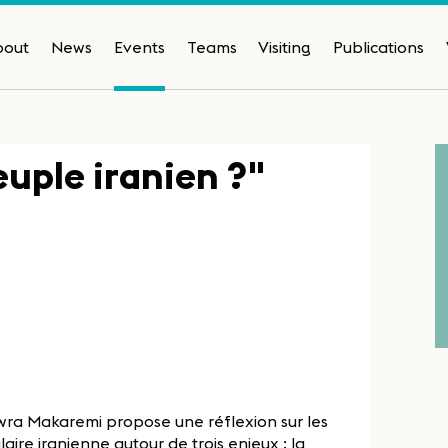
bout
News
Events
Teams
Visiting
Publications
euple iranien ?"
owra Makaremi propose une réflexion sur les
aire iranienne autour de trois enjeux : la