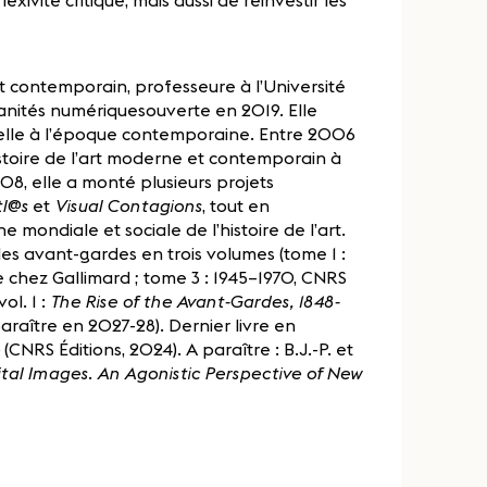
rt contemporain, professeure à l’Université
umanités numériquesouverte en 2019. Elle
isuelle à l’époque contemporaine. Entre 2006
istoire de l’art moderne et contemporain à
08, elle a monté plusieurs projets
tl@s
et
Visual Contagions
, tout en
ondiale et sociale de l’histoire de l’art.
 des avant-gardes en trois volumes (tome 1 :
e chez Gallimard ; tome 3 : 1945–1970, CNRS
ol. 1 :
The Rise of the Avant-Gardes, 1848-
paraître en 2027-28). Dernier livre en
e
(CNRS Éditions, 2024). A paraître : B.J.-P. et
ital Images. An Agonistic Perspective of New