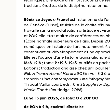
traditions érudites de la discipline historienne.
Béatrice Joyeux-Prunel
est historienne de l’a
de Genève (Suisse), titulaire de la chaire d’h
travaille sur la mondialisation artistique et v
et 2019 elle était maître de conférences en h
l’École normale supérieure de Paris. Depuis 20
numériques en histoire de l’art, notamment
Ar
contribuant au développement d’une approche m
Elle est l’autrice d’une histoire transnationale
1848–1918 ; tome 2 : 1918–1945, publiés en poch
Éditions ; traduction anglaise chez Brill pour le v
1918. A Transnational History,
2026 ; vol. 2-3 à 
français :
L’art contemporain. Une infographi
Thibaut Vaillancourt, eds.,
The Struggle for Dig
Media Floods
(Routledge, 2026)
.
Lundi 15 juin 2026, de 18h00 à 20h00
de 20h à 21h, cocktail dînatoire