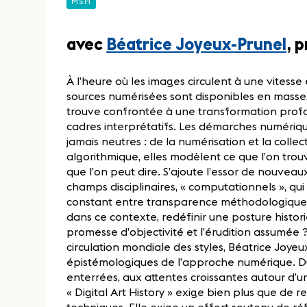
MSH
avec
Béatrice Joyeux-Prunel
, 
À l’heure où les images circulent à une vitess
sources numérisées sont disponibles en masse, l’
trouve confrontée à une transformation profon
cadres interprétatifs. Les démarches numérique
jamais neutres : de la numérisation et la colle
algorithmique, elles modèlent ce que l’on trouv
que l’on peut dire. S’ajoute l’essor de nouveau
champs disciplinaires, « computationnels », qui 
constant entre transparence méthodologique et 
dans ce contexte, redéfinir une posture histor
promesse d’objectivité et l’érudition assumée ?
circulation mondiale des styles, Béatrice Joyeu
épistémologiques de l’approche numérique. Du
enterrées, aux attentes croissantes autour d’une
« Digital Art History » exige bien plus que de
techniques. Elle exige un effort soutenu de réfle