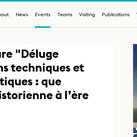
bout
News
Events
Teams
Visiting
Publications
ure "Déluge
s techniques et
tiques : que
istorienne à l’ère