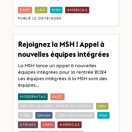
EAST
LIEU
MSH
AMERICAS
PUBLIÉ LE 02/12/2024
Rejoignez la MSH ! Appel à
nouvelles équipes intégrées
La MSH lance un appel à nouvelles
équipes intégrées pour la rentrée 2024
Les équipes intégrées à la MSH sont des
équipes...
MODERNITAS
EAST
CENTRE DE DROIT PUBLIC ET SOCIAL
LIEU
CIERL
OMAM
CREA-PATRIMOINE
MSH
STRIGES
CREG
AMERICAS