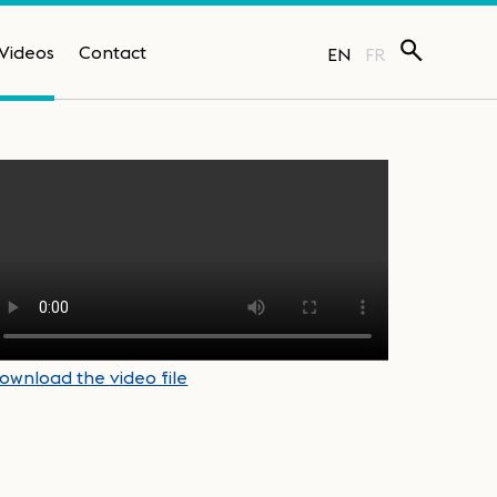
Videos
Contact
EN
FR
ownload the video file