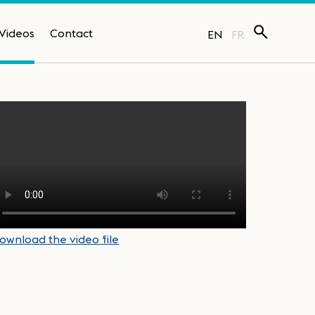
Videos
Contact
EN
FR
ownload the video file