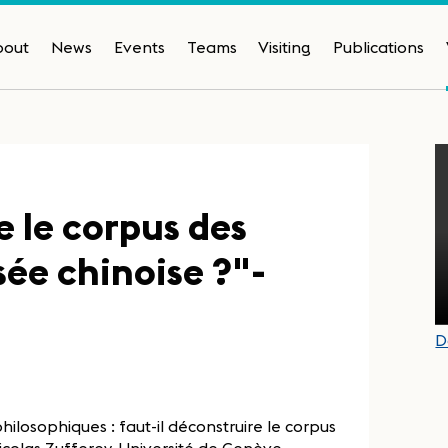
bout
News
Events
Teams
Visiting
Publications
e le corpus des
sée chinoise ?"-
D
ilosophiques : faut-il déconstruire le corpus