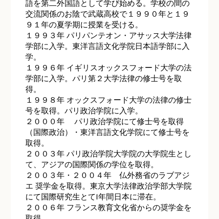
語を第二外国語として学び始める。学校の間の
交流関係のお陰で武蔵高校で１９９０年と１９
９１年の夏学期に授業を受ける。
１９９３年 パリパンテオン・アサッス大学法律
学部に入学。東洋言語文化学院日本語学部に入
学。
１９９６年 イギリスオックスフォード大学の法
学部に入学。パリ第２大学法律の修士号を取
得。
１９９８年 オックスフォード大学の法律の修士
号を取得。パリ政治学院に入学。
２０００年 パリ政治学院にて修士号を取得
（国際政治）・東洋言語文化学院にて修士号を
取得。
２００３年 パリ政治学院大学院の大学院生とし
て、アジアの国際関係の学位を取得。
２００３年・２００４年 仏外務省のラブアジ
エ 奨学金を取得。東京大学法律政治学部大学院
にて国際研究生とて1年間日本に滞在。
２００６年 フランス教育文化省からの奨学金を
取得。