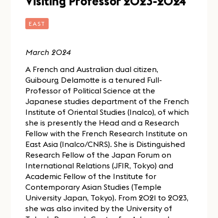
Visiting Professor 2023-2024
EAST
March 2024
A French and Australian dual citizen,
Guibourg Delamotte is a tenured Full-
Professor of Political Science at the
Japanese studies department of the French
Institute of Oriental Studies (Inalco), of which
she is presently the Head and a Research
Fellow with the French Research Institute on
East Asia (Inalco/CNRS). She is Distinguished
Research Fellow of the Japan Forum on
International Relations (JFIR, Tokyo) and
Academic Fellow of the Institute for
Contemporary Asian Studies (Temple
University Japan, Tokyo). From 2021 to 2023,
she was also invited by the University of