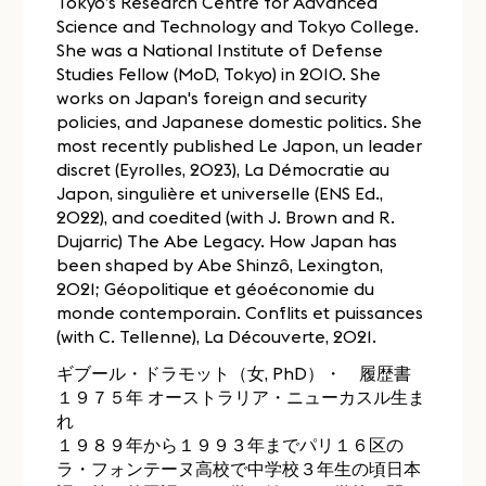
Tokyo’s Research Centre for Advanced
Science and Technology and Tokyo College.
She was a National Institute of Defense
Studies Fellow (MoD, Tokyo) in 2010. She
works on Japan's foreign and security
policies, and Japanese domestic politics. She
most recently published Le Japon, un leader
discret (Eyrolles, 2023), La Démocratie au
Japon, singulière et universelle (ENS Ed.,
2022), and coedited (with J. Brown and R.
Dujarric) The Abe Legacy. How Japan has
been shaped by Abe Shinzô, Lexington,
2021; Géopolitique et géoéconomie du
monde contemporain. Conflits et puissances
(with C. Tellenne), La Découverte, 2021.
ギブール・ドラモット（女, PhD）・ 履歴書
１９７５年 オーストラリア・ニューカスル生ま
れ
１９８９年から１９９３年までパリ１６区の
ラ・フォンテーヌ高校で中学校３年生の頃日本