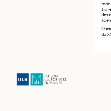
racin
Extr
des d
scien
Sémi
du XX