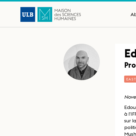
A
Ed
Pro
EAS
Nove
Edoua
à l’I
sur l
polit
Mush