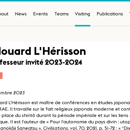
bout
News
Events
Teams
Visiting
Publications
ouard L'Hérisson
fesseur invité 2023-2024
T
mbre 2023
rd L’Hérisson est maître de conférences en études japonais
FRAE. Il travaille sur le fait religieux japonais moderne et co
a place du shintô durant la période impériale et sur les liens
ique. Il est l’auteur de « Pour l’autonomie du pays divin : ut
anokōji Saneatsu »,
Civilisations
, vol. 70, 2021, p. 51-72 ; « “