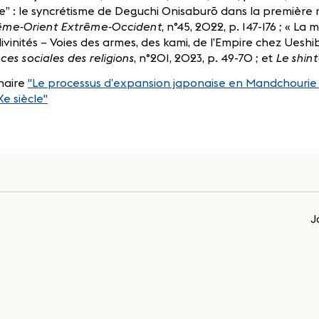
e” : le syncrétisme de Deguchi Onisaburō dans la première m
ême-Orient Extrême-Occident
, n°45, 2022, p. 147-176 ; « La
ivinités – Voies des armes, des kami, de l’Empire chez Ueshi
ces sociales des religions
, n°201, 2023, p. 49-70 ; et
Le shin
naire
"Le processus d’expansion japonaise en Mandchourie 
e siècle"
J