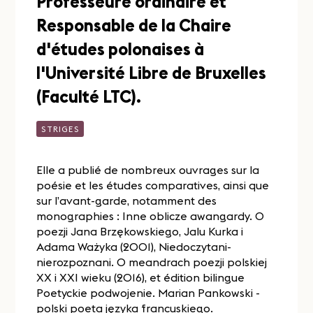
Professeure ordinaire et
Responsable de la Chaire
d'études polonaises à
l'Université Libre de Bruxelles
(Faculté LTC).
STRIGES
Elle a publié de nombreux ouvrages sur la
poésie et les études comparatives, ainsi que
sur l’avant-garde, notamment des
monographies : Inne oblicze awangardy. O
poezji Jana Brzękowskiego, Jalu Kurka i
Adama Ważyka (2001), Niedoczytani-
nierozpoznani. O meandrach poezji polskiej
XX i XXI wieku (2016), et édition bilingue
Poetyckie podwojenie. Marian Pankowski -
polski poeta języka francuskiego.