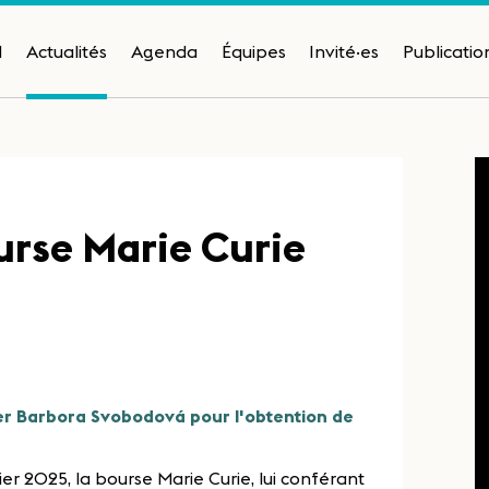
H
Actualités
Agenda
Équipes
Invité·es
Publicatio
urse Marie Curie
ter Barbora Svobodová pour l'obtention de
r 2025, la bourse Marie Curie, lui conférant