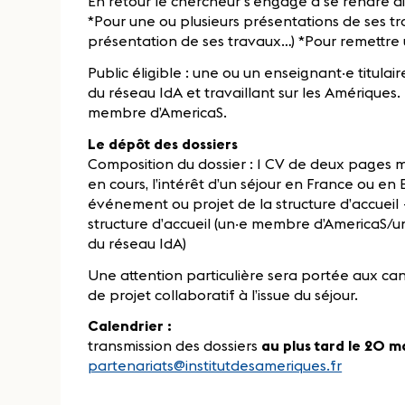
En retour le chercheur s’engage à se rendre di
*Pour une ou plusieurs présentations de ses tr
présentation de ses travaux…) *Pour remettre u
Public éligible : une ou un enseignant‧e titulai
du réseau IdA et travaillant sur les Amériques
membre d’AmericaS.
Le dépôt des dossiers
Composition du dossier : 1 CV de deux pages
en cours, l’intérêt d’un séjour en France ou en 
événement ou projet de la structure d’accueil +
structure d’accueil (un‧e membre d’AmericaS/u
du réseau IdA)
Une attention particulière sera portée aux c
de projet collaboratif à l’issue du séjour.
Calendrier :
transmission des dossiers
au plus tard le 20 
partenariats@institutdesameriques.fr