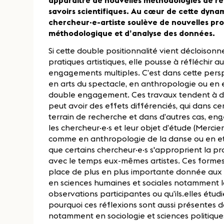
apparaître de nouvelles méthodologies de re
savoirs scientifiques. Au cœur de cette dyna
chercheur·e-artiste soulève de nouvelles pr
méthodologique et d’analyse des données.
Si cette double positionnalité vient décloisonne
pratiques artistiques, elle pousse à réfléchi
engagements multiples. C’est dans cette pers
en arts du spectacle, en anthropologie ou en 
double engagement. Ces travaux tendent à dé
peut avoir des effets différenciés, qui dans cert
terrain de recherche et dans d’autres cas, eng
les chercheur·e·s et leur objet d’étude (Merci
comme en anthropologie de la danse ou en et
que certains chercheur·e·s s'approprient la pra
avec le temps eux-mêmes artistes. Ces formes
place de plus en plus importante donnée aux ré
en sciences humaines et sociales notamment lo
observations participantes ou qu’ils.elles étudi
pourquoi ces réflexions sont aussi présentes 
notamment en sociologie et sciences politique