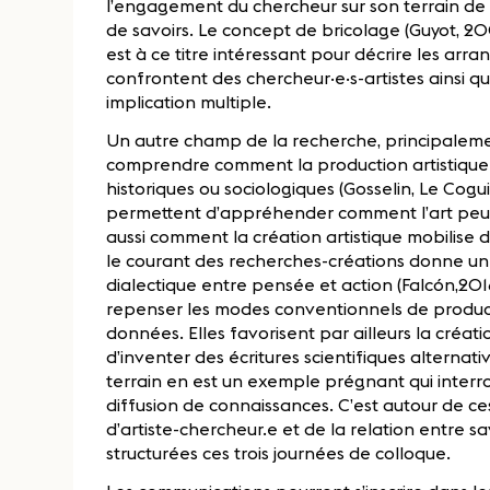
l’engagement du chercheur sur son terrain de 
de savoirs. Le concept de bricolage (Guyot, 2
est à ce titre intéressant pour décrire les a
confrontent des chercheur·e·s-artistes ainsi q
implication multiple.
Un autre champ de la recherche, principaleme
comprendre comment la production artistique m
historiques ou sociologiques (Gosselin, Le Cogui
permettent d’appréhender comment l’art peut 
aussi comment la création artistique mobilise 
le courant des recherches-créations donne u
dialectique entre pensée et action (Falcón,201
repenser les modes conventionnels de product
données. Elles favorisent par ailleurs la créa
d’inventer des écritures scientifiques alternat
terrain en est un exemple prégnant qui inter
diffusion de connaissances. C’est autour de ce
d’artiste-chercheur.e et de la relation entre sa
structurées ces trois journées de colloque.