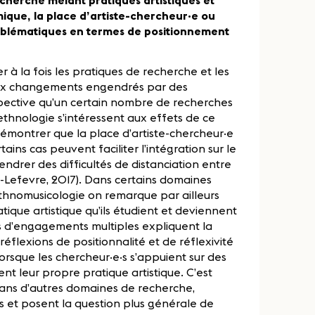
cherche mêlant pratiques artistiques et
mique, la place d’artiste-chercheur·e ou
oblématiques en termes de positionnement
r à la fois les pratiques de recherche et les
r aux changements engendrés par des
pective qu’un certain nombre de recherches
ethnologie s’intéressent aux effets de ce
montrer que la place d’artiste-chercheur·e
ains cas peuvent faciliter l’intégration sur le
endrer des difficultés de distanciation entre
er-Lefevre, 2017). Dans certains domaines
hnomusicologie on remarque par ailleurs
tique artistique qu’ils étudient et deviennent
 d’engagements multiples expliquent la
flexions de positionnalité et de réflexivité
rsque les chercheur·e·s s’appuient sur des
ent leur propre pratique artistique. C’est
dans d’autres domaines de recherche,
s et posent la question plus générale de