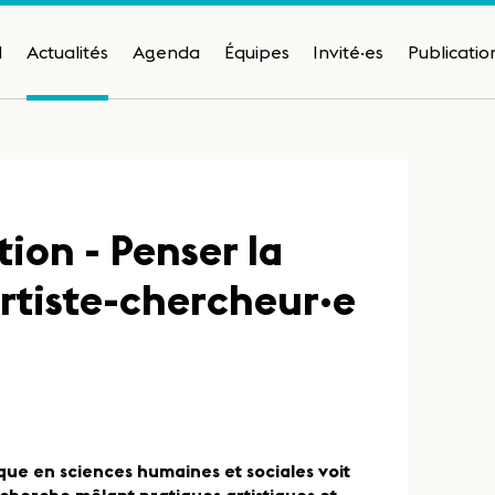
H
Actualités
Agenda
Équipes
Invité·es
Publicatio
on - Penser la
’artiste-chercheur·e
que en sciences humaines et sociales voit