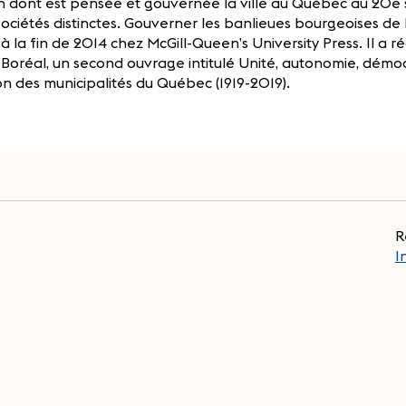
 dont est pensée et gouvernée la ville au Québec au 20e si
ociétés distinctes. Gouverner les banlieues bourgeoises de 
à la fin de 2014 chez McGill-Queen’s University Press. Il a 
Boréal, un second ouvrage intitulé Unité, autonomie, démoc
on des municipalités du Québec (1919-2019).
R
I