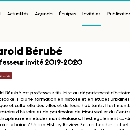
H
Actualités
Agenda
Équipes
Invité·es
Publicatio
rold Bérubé
fesseur invité 2019-2020
RICAS
d Bérubé est professeur titulaire au département d’histoire
rooke. Il a une formation en histoire et en études urbaines e
ique et culturelle des villes et de leurs habitants. Il est m
atoire d’histoire et de patrimoine de Montréal et du Cent
disciplinaire en études montréalaises. Il est également co-d
toire urbaine / Urban History Review. Ses recherches actuel