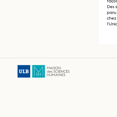
façon
Des s
paru 
chez 
l’Uni