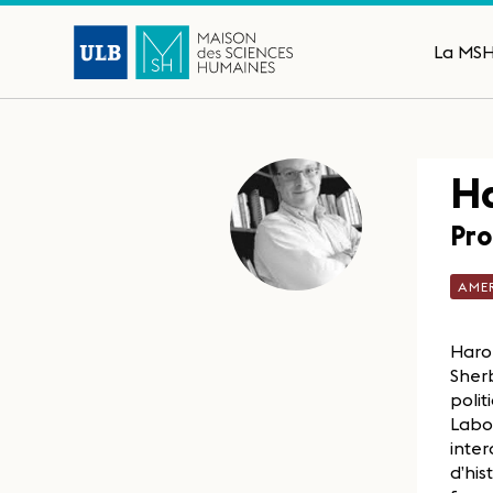
La MS
Ha
Pro
AME
Harol
Sherb
polit
Labor
inter
d’his