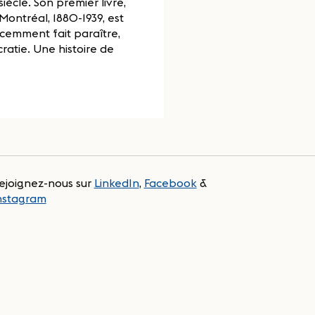
ècle. Son premier livre,
Montréal, 1880-1939, est
récemment fait paraître,
ratie. Une histoire de
ejoignez-nous sur
LinkedIn
,
Facebook
&
nstagram