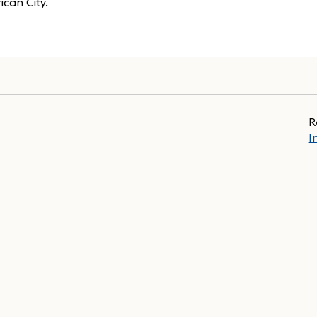
can City.
R
I