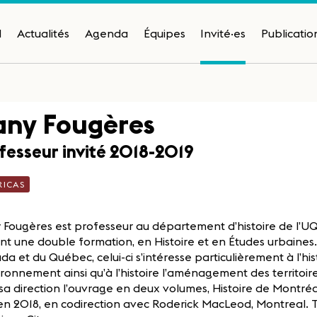
H
Actualités
Agenda
Équipes
Invité·es
Publicatio
any Fougères
fesseur invité 2018-2019
RICAS
 Fougères est professeur au département d’histoire de l’
nt une double formation, en Histoire et en Études urbaines. S
a et du Québec, celui-ci s’intéresse particulièrement à l’hist
ironnement ainsi qu’à l’histoire l’aménagement des territoi
sa direction l’ouvrage en deux volumes, Histoire de Montréa
en 2018, en codirection avec Roderick MacLeod, Montreal. T