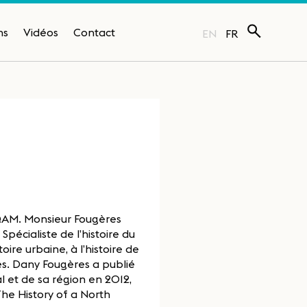
ns
Vidéos
Contact
EN
FR
UQAM. Monsieur Fougères
pécialiste de l’histoire du
oire urbaine, à l’histoire de
res. Dany Fougères a publié
l et de sa région en 2012,
he History of a North