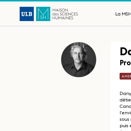
La MS
D
Pro
AME
Dany
détie
Canad
l’env
sous 
puis 