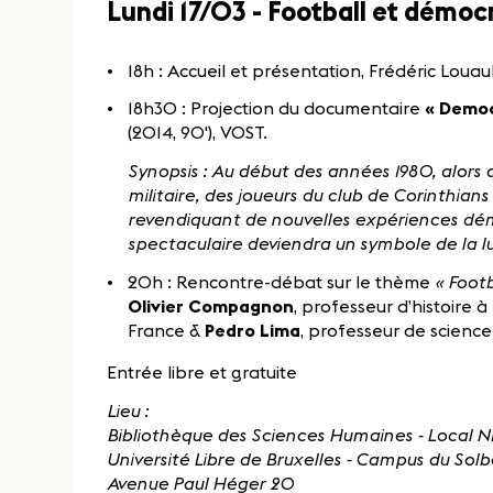
Lundi 17/03 - Football et démoc
18h : Accueil et présentation, Frédéric Louau
18h30 : Projection du documentaire
« Democ
(2014, 90'), VOST.
Synopsis : Au début des années 1980, alors q
militaire, des joueurs du club de Corinthian
revendiquant de nouvelles expériences dé
spectaculaire deviendra un symbole de la lu
20h : Rencontre-débat sur le thème
« Foot
Olivier Compagnon
, professeur d’histoire 
France &
Pedro Lima
, professeur de science 
Entrée libre et gratuite
Lieu :
Bibliothèque des Sciences Humaines - Local NB
Université Libre de Bruxelles - Campus du Sol
Avenue Paul Héger 20