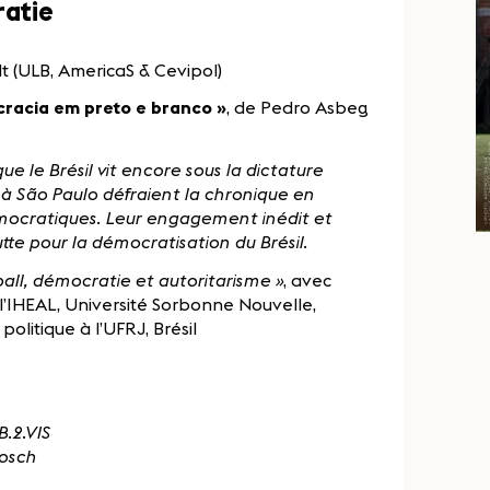
ratie
lt (ULB, AmericaS & Cevipol)
racia em preto e branco »
, de Pedro Asbeg
ue le Brésil vit encore sous la dictature
s à São Paulo défraient la chronique en
mocratiques. Leur engagement inédit et
tte pour la démocratisation du Brésil.
ball, démocratie et autoritarisme »
, avec
à l’IHEAL, Université Sorbonne Nouvelle,
politique à l’UFRJ, Brésil
.2.VIS
bosch