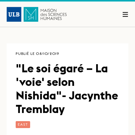
PUBLIÉ LE 08/10/2019
"Le soi égaré – La
'voie' selon
Nishida"- Jacynthe
Tremblay
EAST