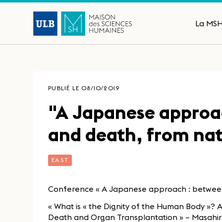
La MS
PUBLIÉ LE 08/10/2019
"A Japanese approac
and death, from nat
EAST
Conference « A Japanese approach : between l
« What is « the Dignity of the Human Body »? 
Death and Organ Transplantation » – Masahi