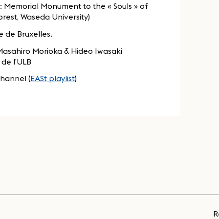
r »: Memorial Monument to the « Souls » of
horest, Waseda University)
e de Bruxelles.
 Masahiro Morioka & Hideo Iwasaki
 de l’ULB
hannel (
EASt playlist
)
R