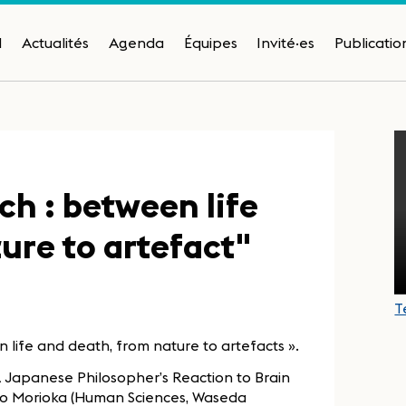
H
Actualités
Agenda
Équipes
Invité·es
Publicatio
h : between life
ure to artefact"
T
ife and death, from nature to artefacts ».
A Japanese Philosopher’s Reaction to Brain
ro Morioka (Human Sciences, Waseda