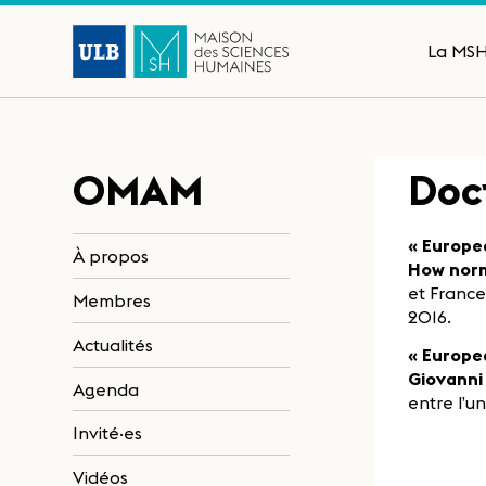
La MS
OMAM
Doc
« Europea
À propos
How norm
et France
Membres
2016.
Actualités
« Europea
Giovanni
Agenda
entre l’un
Invité·es
Vidéos