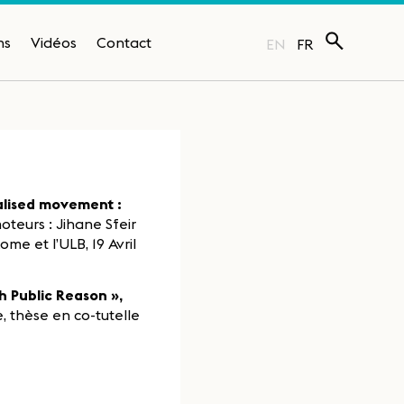
ns
Vidéos
Contact
EN
FR
balised movement :
teurs : Jihane Sfeir
me et l’ULB, 19 Avril
h Public Reason »,
, thèse en co-tutelle