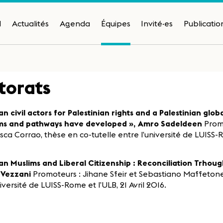
H
Actualités
Agenda
Équipes
Invité·es
Publicatio
torats
n civil actors for Palestinian rights and a Palestinian glo
s and pathways have developed », Amro Sadeldeen
Promo
sca Corrao, thèse en co-tutelle entre l’université de LUISS-Ro
n Muslims and Liberal Citizenship : Reconciliation Trhoug
 Vezzani
Promoteurs : Jihane Sfeir et Sebastiano Maffetone
iversité de LUISS-Rome et l’ULB, 21 Avril 2016.