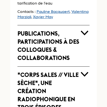
tarification de l’eau
Contacts :
Pauline Bacquaert
,
Valentina
Marziali
,
Xavier May
PUBLICATIONS,
PARTICIPATIONS À DES
COLLOQUES &
COLLABORATIONS
Intervention "Vulnérabilités
hydriques en Région bruxelloise" au
"CORPS SALES // VILLE
sein de la Commission de
l’environnement et de l’énergie du
SÈCHE", UNE
"Environnement" du Parlement de la
CRÉATION
Région bruxelloise, 15 janvier 2019
RADIOPHONIQUE EN
"L’eau, ce bien pas toujours
accessible"
, Démocratie¸ Mouvement