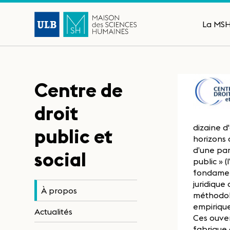
La MS
Centre de
droit
dizaine d
public et
horizons d
d’une par
social
public » (
fondament
juridique
À propos
méthodolo
empirique
Actualités
Ces ouver
fabrique 