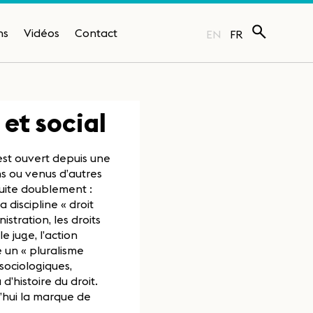
ns
Vidéos
Contact
EN
FR
 et social
’est ouvert depuis une
s ou venus d’autres
aduite doublement :
 discipline « droit
nistration, les droits
e juge, l’action
 un « pluralisme
 sociologiques,
d’histoire du droit.
’hui la marque de