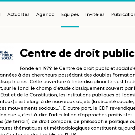
H
Actualités
Agenda
Équipes
Invité·es
Publicatio
Centre de droit public
Fondé en 1979, le Centre de droit public et social s
'années à des chercheurs possédant des doubles formation
isciplinaires. Cette ouverture à l’interdisciplinarité s’est tr
t, sur le fond, le champ d’étude classiquement couvert par la
l’Etat et de la Constitution, les institutions publiques et l’admi
aux) s’est élargi à de nouveaux objets (la sécurité sociale, l
 des mouvements sociaux...). D’autre part, le CDP revendique
gique », c’est-à-dire l’articulation d’approches positivistes,
s (de terrain), de droit comparé, de philosophie politique ou 
tures thématiques et méthodologiques constituent aujourd
du Centre de droit public de l’ULB.