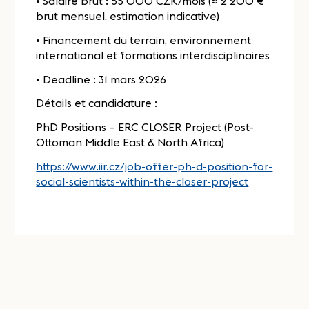
• Salaire brut : 55 000 CZK/mois (≈ 2 200 €
brut mensuel, estimation indicative)
• Financement du terrain, environnement
international et formations interdisciplinaires
• Deadline : 31 mars 2026
Détails et candidature :
PhD Positions – ERC CLOSER Project (Post-
Ottoman Middle East & North Africa)
https://www.iir.cz/job-offer-ph-d-position-for-
social-scientists-within-the-closer-project