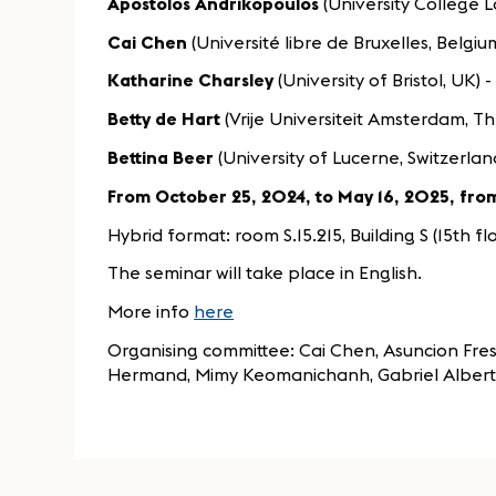
Apostolos Andrikopoulos
(University College 
Cai Chen
(Université libre de Bruxelles, Belgiu
Katharine Charsley
(University of Bristol, UK)
Betty de Hart
(Vrije Universiteit Amsterdam, Th
Bettina Beer
(University of Lucerne, Switzerlan
From October 25, 2024, to May 16, 2025, from
Hybrid format: room S.15.215, Building S (15th
The seminar will take place in English.
More info
here
Organising committee: Cai Chen, Asuncion Fre
Hermand, Mimy Keomanichanh, Gabriel Alberto