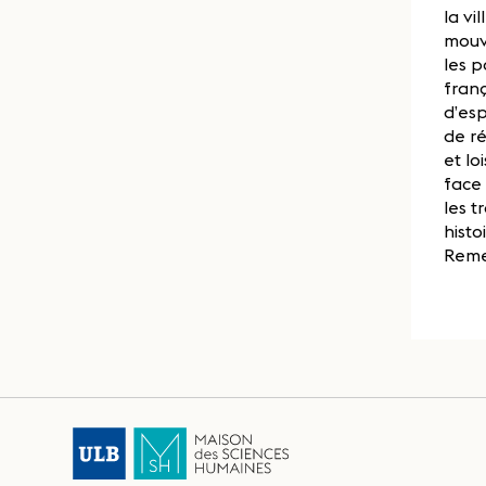
la vi
mouve
les p
franç
d’esp
de ré
et lo
face 
les t
histo
Remet