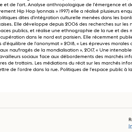
lle et de l’art. Analyse anthropologique de l’émergence et 
ment Hip Hop lyonnais » 1997) elle a réalisé plusieurs en
olitiques dites d’intégration culturelle menées dans les ban
aises. Elle développe depuis 2006 des recherches sur les né
aces publics, et réalise une ethnographie de la rue et des 
cupération dans le nord est parisien. Elle récemment publié
is d’équilibre de l’anonymat » 2018, « Les épreuves morales d
aux naufragés de la mondialisation », 2017, « Une intenable
ravailleurs sociaux face aux débordements des marchés info
ires de trottoirs. Les médiations du récit sur les marchés info
tre de l’ordre dans la rue. Politiques de l’espace public à la
R
I