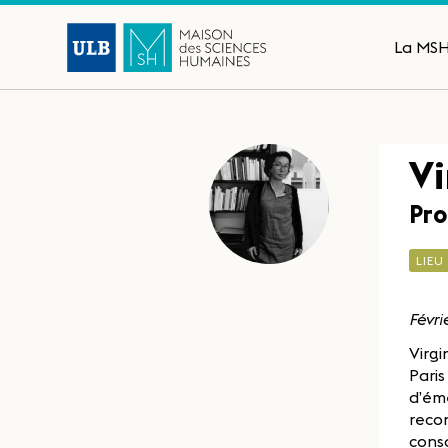
La MS
Vi
Pro
LIEU
Févri
Virgi
Paris
d’éme
recon
consa