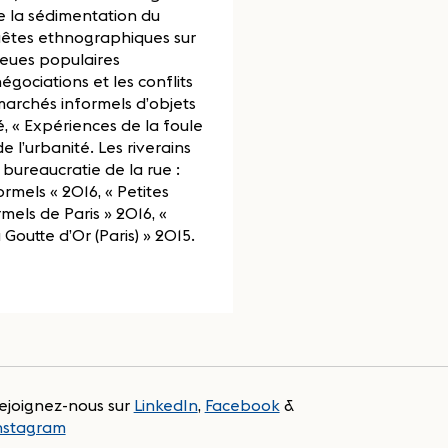
de la sédimentation du
quêtes ethnographiques sur
lieues populaires
gociations et les conflits
marchés informels d’objets
, « Expériences de la foule
e l’urbanité. Les riverains
 bureaucratie de la rue :
rmels « 2016, « Petites
rmels de Paris » 2016, «
 Goutte d’Or (Paris) » 2015.
ejoignez-nous sur
LinkedIn
,
Facebook
&
nstagram