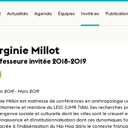
H
Actualités
Agenda
Équipes
Invité·es
Publicatio
rginie Millot
fesseure invitée 2018-2019
er 2019 - Mars 2019
nie Milliot est maitresse de conférences en anthropologie ur
 Nanterre et membre du LESC (UMR 7186). Ses recherches po
rgence sociale et culturelle dont les villes sont le creuset et
naissance et d’institutionnalisation dont ces dynamiques fo
crée à l’indigénisation du Hip Hop dans le contexte françai