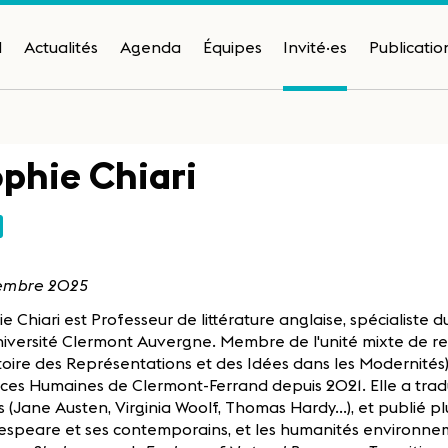
H
Actualités
Agenda
Équipes
Invité·es
Publicatio
phie Chiari
mbre 2025
e Chiari est Professeur de littérature anglaise, spécialiste
niversité Clermont Auvergne. Membre de l'unité mixte de re
toire des Représentations et des Idées dans les Modernités),
ces Humaines de Clermont-Ferrand depuis 2021. Elle a trad
s (Jane Austen, Virginia Woolf, Thomas Hardy...), et publié p
espeare et ses contemporains, et les humanités environnem