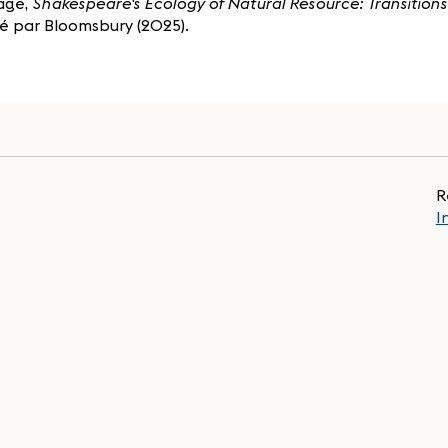
age,
Shakespeare's Ecology of Natural Resource: Transition
ié par Bloomsbury (2025).
R
I