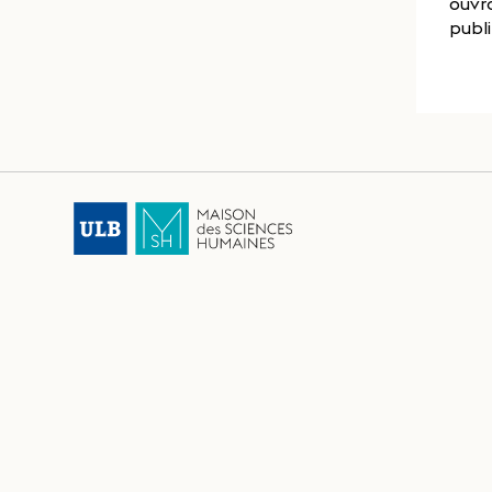
ouvr
publ