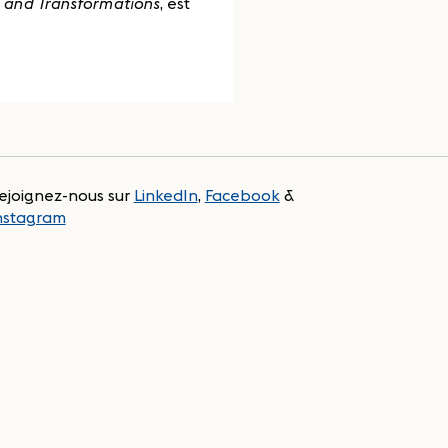
s and Transformations
, est
ejoignez-nous sur
LinkedIn
,
Facebook
&
nstagram