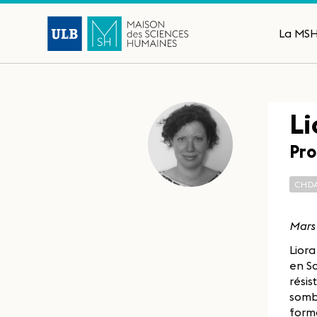
La MS
Li
Pro
CHD
Mars
Liora
en Sc
résis
sombr
forma