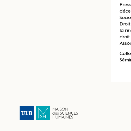
Press
décer
Soci
Droit
la re
droit
Assoc
Collo
Sémin