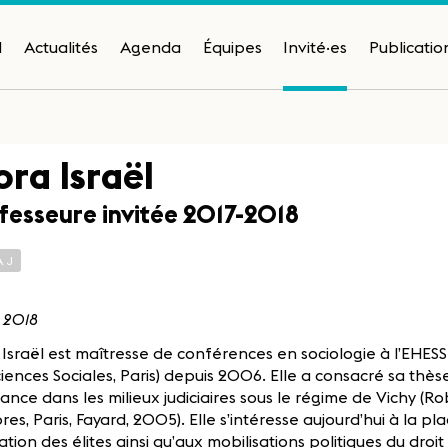
H
Actualités
Agenda
Équipes
Invité·es
Publicatio
ora Israël
fesseure invitée 2017-2018
AJ
 2018
 Israël est maîtresse de conférences en sociologie à l’EHES
iences Sociales, Paris) depuis 2006. Elle a consacré sa thès
tance dans les milieux judiciaires sous le régime de Vichy (R
es, Paris, Fayard, 2005). Elle s’intéresse aujourd’hui à la pl
tion des élites ainsi qu’aux mobilisations politiques du droit (