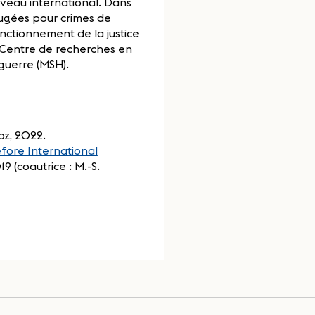
iveau international. Dans
jugées pour crimes de
nctionnement de la justice
u Centre de recherches en
 guerre (MSH).
loz, 2022.
efore International
19 (coautrice : M.-S.