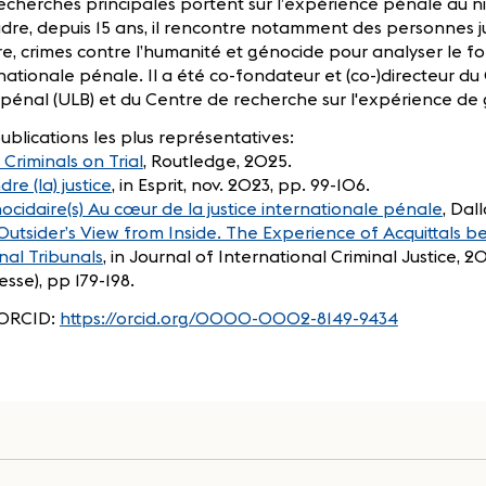
echerches principales portent sur l’expérience pénale au n
dre, depuis 15 ans, il rencontre notamment des personnes 
e, crimes contre l’humanité et génocide pour analyser le fo
nationale pénale. Il a été co-fondateur et (co-)directeur d
 pénal (ULB) et du Centre de recherche sur l'expérience de
ublications les plus représentatives:
 Criminals on Trial
, Routledge, 2025.
re (la) justice
, in Esprit, nov. 2023, pp. 99-106.
ocidaire(s) Au cœur de la justice internationale pénale
, Dal
Outsider’s View from Inside. The Experience of Acquittals b
nal Tribunals
, in Journal of International Criminal Justice, 20
sse), pp 179-198.
 ORCID:
https://orcid.org/0000-0002-8149-9434