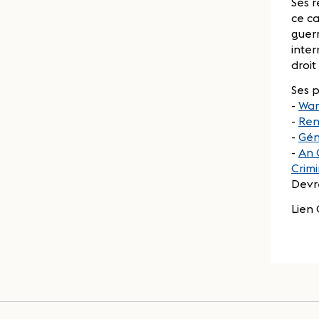
Ses r
ce ca
guerr
inter
droit
Ses p
-
War
-
Rend
-
Gén
-
An 
Crimi
Devre
Lien