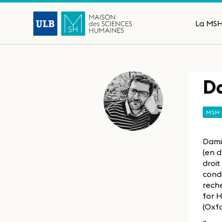
La MS
Da
MSH
Damie
(en d
droit
condu
reche
for H
(Oxfo