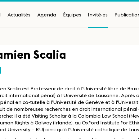
H
Actualités
Agenda
Équipes
Invité·es
Publicatio
mien Scalia
n Scalia est Professeur de droit à l’Université libre de Bruxe
roit international pénal) à l’Université de Lausanne. Après 
 pénal en co-tutelle à l’Université de Genève et à l'Universit
it de nombreuses recherches en droit international pénal 
rche: il a été Visiting Scholar à la Colombia Law School (New
uman Rights à Galway (Irlande), au Oxford Institute for Eth
rd University – RU) ainsi qu’à l’Université catholique de Louv