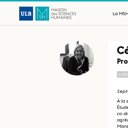
La MS
Cé
Pro
CIER
Sept
À la 
Étude
co-di
agrég
Mans