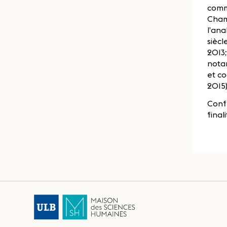
comm
Champ
l’ana
siècl
2013;
nota
et co
2015)
Confé
final