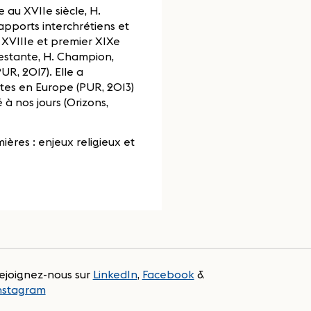
au XVIIe siècle, H.
apports interchrétiens et
s XVIIIe et premier XIXe
testante, H. Champion,
UR, 2017). Elle a
tes en Europe (PUR, 2013)
 à nos jours (Orizons,
ères : enjeux religieux et
ejoignez-nous sur
LinkedIn
,
Facebook
&
nstagram