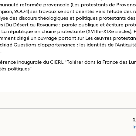
unauté reformée provençale (Les protestants de Provence 
ion, 2004) ses travaux se sont orientés vers l’étude des r
lyse des discours théologiques et politiques protestants de
es (Du Désert au Royaume : parole publique et écriture pro
 La république en chaire protestante (XVIIIe-XIXe siècles), P
mment dirigé un ouvrage portant sur Les œuvres protestan
dirigé Questions d’appartenance : les identités de l’Antiquité
.
rence inaugurale du CIERL "Tolérer dans la France des Lumi
ités politiques"
R
I