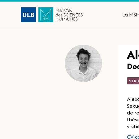
La MS
A
Doc
STRI
Alexa
Sexua
de re
thèse
visib
CV c