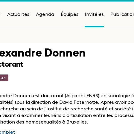
H
Actualités
Agenda
Équipes
Invité·es
Publicatio
lexandre Donnen
torant
GES
ndre Donnen est doctorant (Aspirant FNRS) en sociologie à l
lité(s) sous la direction de David Paternotte. Après avoir o
cherche au sein de l’Institut de recherche santé et société
 visant à examiner les liens d’articulation entre les process
ilisation des homosexualités à Bruxelles.
omplet