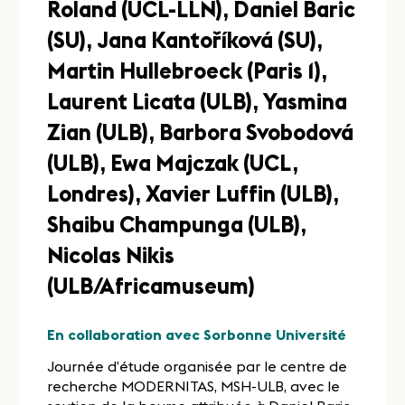
Roland (UCL-LLN), Daniel Baric
(SU), Jana Kantoříková (SU),
Martin Hullebroeck (Paris 1),
Laurent Licata (ULB), Yasmina
Zian (ULB), Barbora Svobodová
(ULB), Ewa Majczak (UCL,
Londres), Xavier Luffin (ULB),
Shaibu Champunga (ULB),
Nicolas Nikis
(ULB/Africamuseum)
En collaboration avec Sorbonne Université
Journée d’étude organisée par le centre de
recherche MODERNITAS, MSH-ULB, avec le