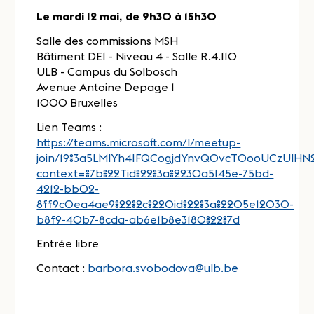
Le mardi 12 mai, de 9h30 à 15h30
Salle des commissions MSH
Bâtiment DE1 - Niveau 4 - Salle R.4.110
ULB - Campus du Solbosch
Avenue Antoine Depage 1
1000 Bruxelles
Lien Teams :
https://teams.microsoft.com/l/meetup-
join/19%3a5LMlYh4IFQCogjdYnvQ0vcTOooUCzUlHN21
context=%7b%22Tid%22%3a%2230a5145e-75bd-
4212-bb02-
8ff9c0ea4ae9%22%2c%22Oid%22%3a%2205e12030-
b8f9-40b7-8cda-ab6e1b8e3180%22%7d
Entrée libre
Contact :
barbora.svobodova@ulb.be