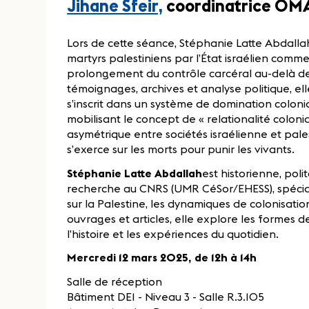
Jihane Sfeir,
coordinatrice O
Lors de cette séance, Stéphanie Latte Abdalla
martyrs palestiniens par l’État israélien com
prolongement du contrôle carcéral au-delà de
témoignages, archives et analyse politique, e
s’inscrit dans un système de domination colonial
mobilisant le concept de « relationalité colonia
asymétrique entre sociétés israélienne et pale
s’exerce sur les morts pour punir les vivants.
Stéphanie Latte Abdallah
est historienne, pol
recherche au CNRS (UMR CéSor/EHESS), spécial
sur la Palestine, les dynamiques de colonisatio
ouvrages et articles, elle explore les formes 
l’histoire et les expériences du quotidien.
Mercredi 12 mars 2025, de 12h à 14h
Salle de réception
Bâtiment DE1 - Niveau 3 - Salle R.3.105