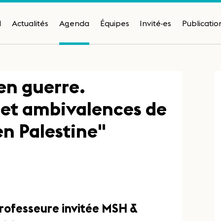
H
Actualités
Agenda
Équipes
Invité·es
Publicatio
n guerre.
 et ambivalences de
en Palestine"
Professeure invitée MSH &