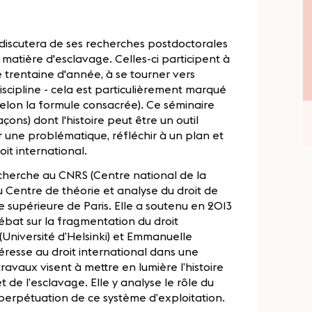
discutera de ses recherches postdoctorales
en matière d'esclavage. Celles-ci participent à
e trentaine d'année, à se tourner vers
discipline - cela est particulièrement marqué
selon la formule consacrée). Ce séminaire
açons) dont l'histoire peut être un outil
r une problématique, réfléchir à un plan et
it international.
cherche au CNRS (Centre national de la
du Centre de théorie et analyse du droit de
le supérieure de Paris. Elle a soutenu en 2013
débat sur la fragmentation du droit
 (Université d’Helsinki) et Emmanuelle
téresse au droit international dans une
travaux visent à mettre en lumière l’histoire
t de l’esclavage. Elle y analyse le rôle du
a perpétuation de ce système d’exploitation.