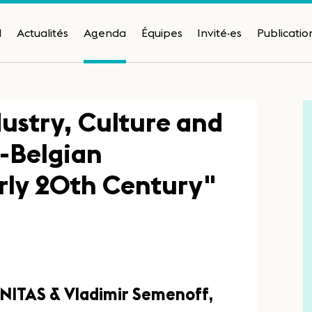
H
Actualités
Agenda
Équipes
Invité·es
Publicatio
dustry, Culture and
-Belgian
rly 20th Century"
NITAS & Vladimir Semenoff,