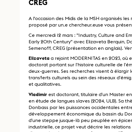
CREG
A l'occasion des Midis de la MSH organisés les
proposé par un.e chercheur.euse vous présent
Ce mercredi 12 mars : "Industry, Culture and E
Early 20th Century" avec Elizaveta Berquin, 
Semenoff, CREG (présentation en anglais). V
Elizaveta
a rejoint MODERNITAS en 2023, où ell
doctorat portant sur l’histoire culturelle de l’
deux-guerres. Ses recherches visent à élargir l
transferts culturels au sein des réseaux d’émig
et qualitatives.
Vladimir
est doctorant, titulaire d’un Master en
en étude de langues slaves (2024, ULB). Sa thès
Donbass par les puissances occidentales entre
développement économique du bassin du Don,
d’une steppe jusque-là peu peuplée en épicentr
industrielle, ce projet veut décrire les relation