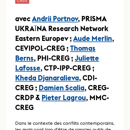
CREG
avec
Andrii Portnov
, PRISMA
UKRAЇNA Research Network
Eastern Europev ;
Aude Merlin
,
CEVIPOL-CREG ;
Thomas
Berns
, PHI-CREG ;
Juliette
Lafosse
, CTP-IPP-CREG ;
Kheda Djanaralieva
, CDI-
CREG ;
Damien Scalia
, CREG-
CRDP &
Pieter Lagrou
, MMC-
CREG
Dans le contexte des conflits contemporains,
les mots sont loin d’être de simples outils de