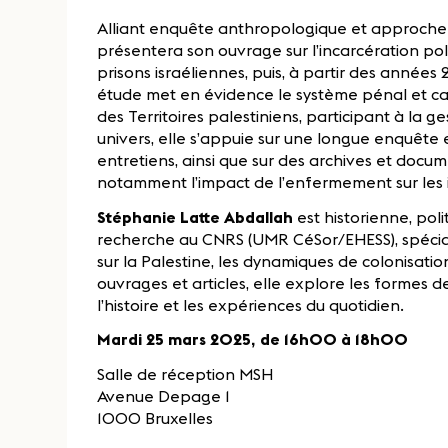
Alliant enquête anthropologique et approche 
présentera son ouvrage sur l’incarcération pol
prisons israéliennes, puis, à partir des années
étude met en évidence le système pénal et c
des Territoires palestiniens, participant à la 
univers, elle s’appuie sur une longue enquête
entretiens, ainsi que sur des archives et docum
notamment l’impact de l’enfermement sur les id
Stéphanie Latte Abdallah
est historienne, pol
recherche au CNRS (UMR CéSor/EHESS), spécial
sur la Palestine, les dynamiques de colonisatio
ouvrages et articles, elle explore les formes 
l’histoire et les expériences du quotidien.
Mardi 25 mars 2025, de 16h00 à 18h00
Salle de réception MSH
Avenue Depage 1
1000 Bruxelles