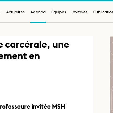
H
Actualités
Agenda
Équipes
Invité·es
Publicatio
e carcérale, une
mement en
Professeure invitée MSH